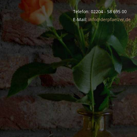
Telefon: 02204 - 58 695 00
E-Mail:
info@derpfaelzer.de